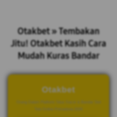
Otakbet » Tembakan
Jitu! Otakbet Kasih Cara
Mudah Kuras Bandar
Otakbet
Orang Dalam Platform Situs Gacor & Bandar Slot
Toto Online Primadona 2026